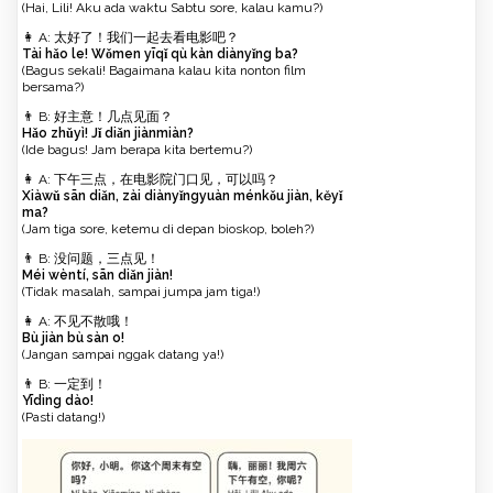
(Hai, Lili! Aku ada waktu Sabtu sore, kalau kamu?)
👩 A: 太好了！我们一起去看电影吧？
Tài hǎo le! Wǒmen yīqǐ qù kàn diànyǐng ba?
(Bagus sekali! Bagaimana kalau kita nonton film
bersama?)
👨 B: 好主意！几点见面？
Hǎo zhǔyì! Jǐ diǎn jiànmiàn?
(Ide bagus! Jam berapa kita bertemu?)
👩 A: 下午三点，在电影院门口见，可以吗？
Xiàwǔ sān diǎn, zài diànyǐngyuàn ménkǒu jiàn, kěyǐ
ma?
(Jam tiga sore, ketemu di depan bioskop, boleh?)
👨 B: 没问题，三点见！
Méi wèntí, sān diǎn jiàn!
(Tidak masalah, sampai jumpa jam tiga!)
👩 A: 不见不散哦！
Bù jiàn bù sàn o!
(Jangan sampai nggak datang ya!)
👨 B: 一定到！
Yīdìng dào!
(Pasti datang!)