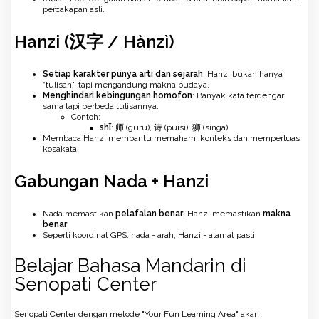
percakapan asli.
Hanzi (汉字 / Hànzì)
Setiap karakter punya arti dan sejarah
: Hanzi bukan hanya
“tulisan”, tapi mengandung makna budaya.
Menghindari kebingungan homofon
: Banyak kata terdengar
sama tapi berbeda tulisannya.
Contoh:
shī
: 师 (guru), 诗 (puisi), 狮 (singa)
Membaca Hanzi membantu memahami konteks dan memperluas
kosakata.
Gabungan Nada + Hanzi
Nada memastikan
pelafalan benar
, Hanzi memastikan
makna
benar
.
Seperti koordinat GPS: nada = arah, Hanzi = alamat pasti.
Belajar Bahasa Mandarin di
Senopati Center
Senopati Center dengan metode "Your Fun Learning Area" akan