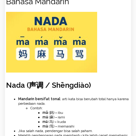
Bahasa Mandarin
Nada (声调 / Shēngdiào)
Mandarin bersifat tonal
: arti kata bisa berubah total hanya karena
perbedaan nada.
Contoh:
mā
(妈) = ibu
má
(麻) = rami
mǎ
(马) = kuda
mà
(骂) = memarahi
Jika salah nada, pendengar bisa salah paham.
Melatih pendengaran nada membantu kita lebih cepat memahami