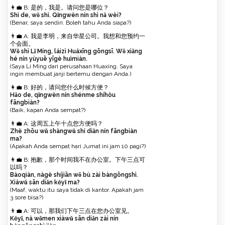
👩‍💼 B: 是的，我是。请问您是哪位？
Shì de, wǒ shì. Qǐngwèn nín shì nǎ wèi?
(Benar, saya sendiri. Boleh tahu Anda siapa?)
👨‍💼 A: 我是李明，来自华星公司。我想和您预约一
个会面。
Wǒ shì Lǐ Míng, láizì Huáxīng gōngsī. Wǒ xiǎng
hé nín yùyuē yīgè huìmiàn.
(Saya Li Ming dari perusahaan Huaxing. Saya
ingin membuat janji bertemu dengan Anda.)
👩‍💼 B: 好的，请问您什么时候方便？
Hǎo de, qǐngwèn nín shénme shíhòu
fāngbiàn?
(Baik, kapan Anda sempat?)
👨‍💼 A: 这周五上午十点您方便吗？
Zhè zhōu wǔ shàngwǔ shí diǎn nín fāngbiàn
ma?
(Apakah Anda sempat hari Jumat ini jam 10 pagi?)
👩‍💼 B: 抱歉，那个时间我不在办公室。下午三点可
以吗？
Bàoqiàn, nàgè shíjiān wǒ bù zài bàngōngshì.
Xiàwǔ sān diǎn kěyǐ ma?
(Maaf, waktu itu saya tidak di kantor. Apakah jam
3 sore bisa?)
👨‍💼 A: 可以，那我们下午三点在您办公室见。
Kěyǐ, nà wǒmen xiàwǔ sān diǎn zài nín