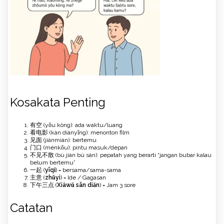
Kosakata Penting
有空 (yǒu kòng): ada waktu/luang
看电影 (kàn diànyǐng): menonton film
见面 (jiànmiàn): bertemu
门口 (ménkǒu): pintu masuk/depan
不见不散 (bù jiàn bù sàn): pepatah yang berarti “jangan bubar kalau
belum bertemu”
一起 (
yīqǐ
) = bersama/sama-sama
主意 (
zhǔyì
) = Ide / Gagasan
下午三点 (
Xiàwǔ sān diǎn
) = Jam 3 sore
Catatan