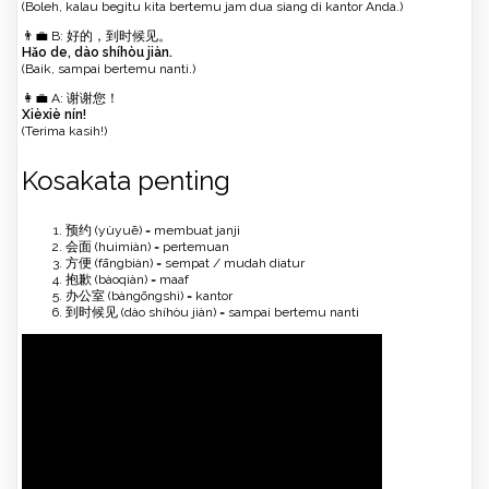
(Boleh, kalau begitu kita bertemu jam dua siang di kantor Anda.)
👨‍💼 B: 好的，到时候见。
Hǎo de, dào shíhòu jiàn.
(Baik, sampai bertemu nanti.)
👩‍💼 A: 谢谢您！
Xièxiè nín!
(Terima kasih!)
Kosakata penting
预约 (yùyuē) = membuat janji
会面 (huìmiàn) = pertemuan
方便 (fāngbiàn) = sempat / mudah diatur
抱歉 (bàoqiàn) = maaf
办公室 (bàngōngshì) = kantor
到时候见 (dào shíhòu jiàn) = sampai bertemu nanti