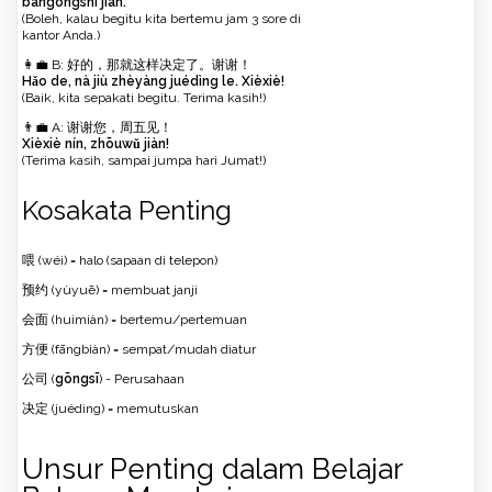
bàngōngshì jiàn.
(Boleh, kalau begitu kita bertemu jam 3 sore di
kantor Anda.)
👩‍💼 B: 好的，那就这样决定了。谢谢！
Hǎo de, nà jiù zhèyàng juédìng le. Xièxiè!
(Baik, kita sepakati begitu. Terima kasih!)
👨‍💼 A: 谢谢您，周五见！
Xièxiè nín, zhōuwǔ jiàn!
(Terima kasih, sampai jumpa hari Jumat!)
Kosakata Penting
喂 (wéi) = halo (sapaan di telepon)
预约 (yùyuē) = membuat janji
会面 (huìmiàn) = bertemu/pertemuan
方便 (fāngbiàn) = sempat/mudah diatur
公司 (
gōngsī
) - Perusahaan
决定 (juédìng) = memutuskan
Unsur Penting dalam Belajar