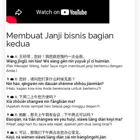
Membuat Janji bisnis bagian
kedua
👩‍💼 A: 王经理，您好！我想跟您预约一次会面。
Wáng jīnglǐ, nín hǎo! Wǒ xiǎng gēn nín yùyuē yī cì huìmiàn.
(Pak Manajer Wang, halo! Saya ingin membuat janji bertemu dengan
Anda.)
👨‍💼 B: 您好，请问您打算什么时候见面？
Nín hǎo, qǐngwèn nín dǎsuàn shénme shíhòu jiànmiàn?
(Halo, kapan kira-kira Anda berencana untuk bertemu?)
👩‍💼 A: 下周二上午您方便吗？
Xià zhōu’èr shàngwǔ nín fāngbiàn ma?
(Apakah Anda sempat hari Selasa pagi minggu depan?)
👨‍💼 B: 抱歉，那天上午我有会议，下午两点可以吗？
Bàoqiàn, nà tiān shàngwǔ wǒ yǒu huìyì, xiàwǔ liǎng diǎn kěyǐ ma?
(Maaf, pagi hari itu saya ada rapat, apakah jam dua siang bisa?)
👩‍💼 A: 可以，那我们下午两点在您办公室见。
Kěyǐ, nà wǒmen xiàwǔ liǎng diǎn zài nín bàngōngshì jiàn.