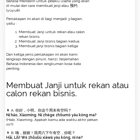
Bahasa Mandarin untuk pelaku usaha yang akan
di mulai dari cara membuat janji atau 预约
(yùyuē).
Percakapan ini akan di bagi menjadi 3 bagian,
yaitu :
Membuat Janji untuk rekan atau calon
rekan bisnis.
Membuat Janji bisnis bagian kedua
Membuat janji bisnis bagian ketiga
Dari ketiga jenis percakapan ini akan kami
lengkapi dengan pinyin, hanzi, terjemahan
Bahasa Indonesia dan rangkuman kosa-kata
penting.
Membuat Janji untuk rekan atau
calon rekan bisnis.
👩 A: 你好，小明。你这个周末有空吗？
Nǐ hǎo, Xiǎomíng. Nǐ zhège zhōumò yǒu kòng ma?
(Halo, Xiaoming. Apakah kamu ada waktu akhir pekan
ini?)
👨 B: 嗨，丽丽！我周六下午有空，你呢？
Hāi, Lìli! Wǒ zhōuliù xiàwǔ yǒu kòng, nǐ ne?