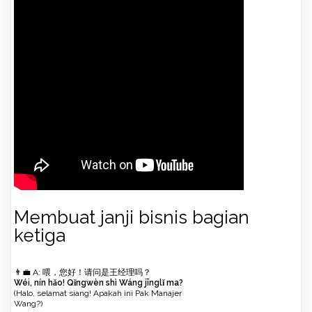
Membuat janji bisnis bagian
ketiga
👨‍💼 A: 喂，您好！请问是王经理吗？
Wéi, nín hǎo! Qǐngwèn shì Wáng jīnglǐ ma?
(Halo, selamat siang! Apakah ini Pak Manajer
Wang?)