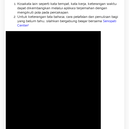
Kosakata lain seperti kata tempat, kata kerja, keterangan waktu
dapat dikembangkan melalui aplikasi terjemahan dengan
mengikuti pola pada percakapan.
Untuk keterangan tata bahasa, cara pelafalan dan penulisan bagi
yang belum tahu, silahkan bergabung beajar bersama
Senopati
Center!