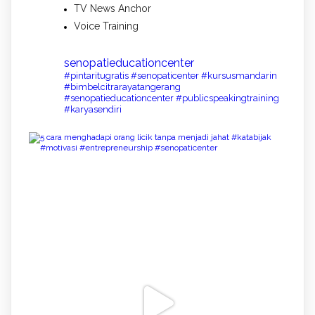
TV News Anchor
Voice Training
senopatieducationcenter
#pintaritugratis #senopaticenter #kursusmandarin
#bimbelcitrarayatangerang
#senopatieducationcenter #publicspeakingtraining
#karyasendiri