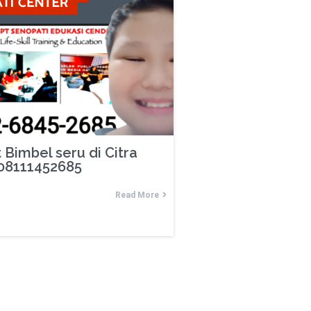
Bimbel seru di Citra
 08111452685
Read More