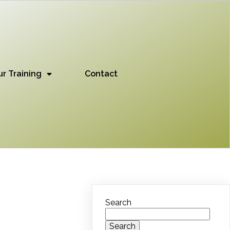
ur Training
Contact
Search
Search